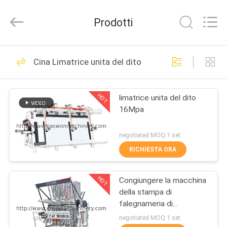
2026
Linyi
Ruixiang
Prodotti
Import
&
Export
Co.,
Ltd..
CASA
48
All
Cina Limatrice unita del dito
Rights
Reserved.
Macchina della
PRODOTTI
lama a nastro di
HOT
limatrice unita del dito
16Mpa
falegnameria
CIRCA
NOI
negotiated MOQ:1 set
RICHIESTA ORA
29
GIRO
Macchina di
HOT
Congiungere la macchina
DELLA
della stampa di
FABBRICA
Thicknesser di
falegnameria di
L2500mm
negotiated MOQ:1 set
falegnameria