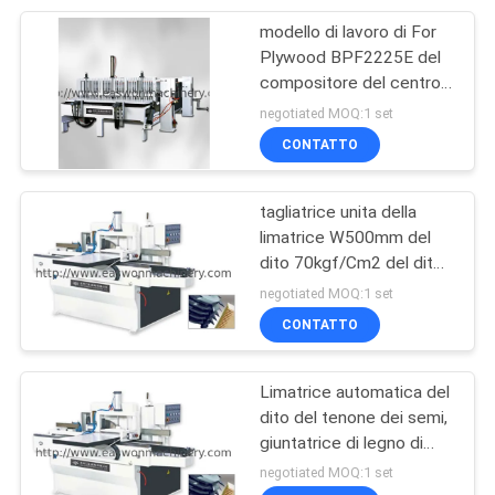
modello di lavoro di For
13
Plywood BPF2225E del
Limatrice unita del
compositore del centro
del legname di L2500mm
negotiated MOQ:1 set
dito
CONTATTO
tagliatrice unita della
limatrice W500mm del
dito 70kgf/Cm2 del dito
8
unito del morsetto
negotiated MOQ:1 set
Macchina
CONTATTO
dell'essicatore
Limatrice automatica del
dito del tenone dei semi,
giuntatrice di legno di
MXB3515 2.2kw
negotiated MOQ:1 set