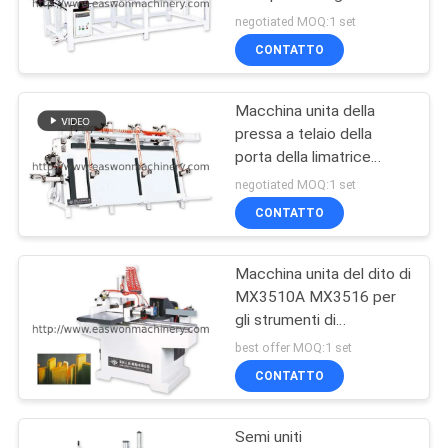
di T8cm 16Mpa
SITO
negotiated MOQ:1 set
CONTATTO
13
PRIVACY
Mortasatrice di
Macchina unita della
POLICY
pressa a telaio della
falegnameria
porta della limatrice
16Mpa T80mm del
negotiated MOQ:1 set
doppio dito dei lati
CONTATTO
Macchina unita del dito di
17
MX3510A MX3516 per
Macchina
gli strumenti di
falegnameria di iso, di
best offer MOQ:1 set
d'insabbiamento di
legno e le attrezzature
CONTATTO
falegnameria
Semi uniti