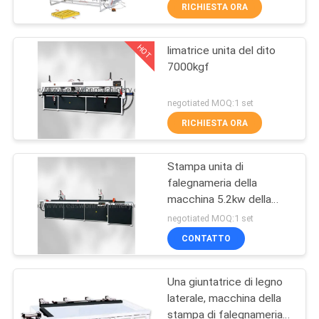
CONTROLLO
RICHIESTA ORA
DI
HOT
limatrice unita del dito
QUALITÀ
20
7000kgf
Trecciatrice del
CONTATTICI
negotiated MOQ:1 set
bordo di
RICHIESTA ORA
falegnameria
NOTIZIE
Stampa unita di
falegnameria della
RICHIEDA
macchina 5.2kw della
29
UNA
limatrice del dito di
negotiated MOQ:1 set
L3200mm
Fresatrice di
CITAZIONE
CONTATTO
falegnameria
Una giuntatrice di legno
MAPPA
laterale, macchina della
DEL
stampa di falegnameria