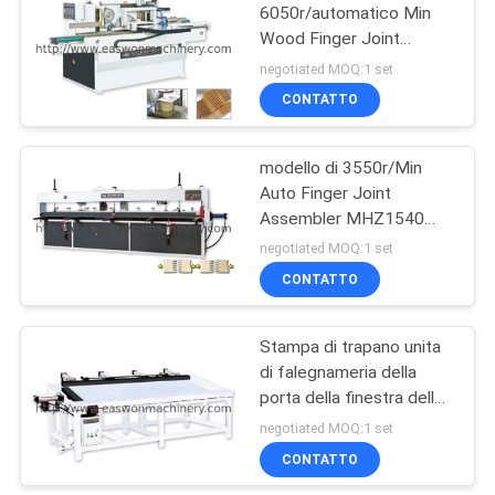
6050r/automatico Min
Wood Finger Joint
8
Machine della limatrice
negotiated MOQ:1 set
del dito di MXB3515A
Macchina del tornio
CONTATTO
di falegnameria
modello di 3550r/Min
Auto Finger Joint
Assembler MHZ1540
MHZ1560
negotiated MOQ:1 set
CONTATTO
10
Cabina di spruzzo di
Stampa di trapano unita
di falegnameria della
falegnameria
porta della finestra della
limatrice del dito di
negotiated MOQ:1 set
W1000mm 3kw
CONTATTO