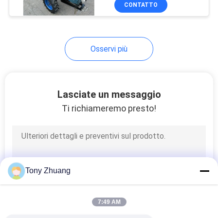
di 2 ruote
CONTROLLO
CONTATTO
DI
QUALITÀ
Osservi più
CONTATTICI
Lasciate un messaggio
NOTIZIE
Ti richiameremo presto!
RICHIEDA
UNA
CITAZIONE
Tony Zhuang
MAPPA
7:49 AM
DEL