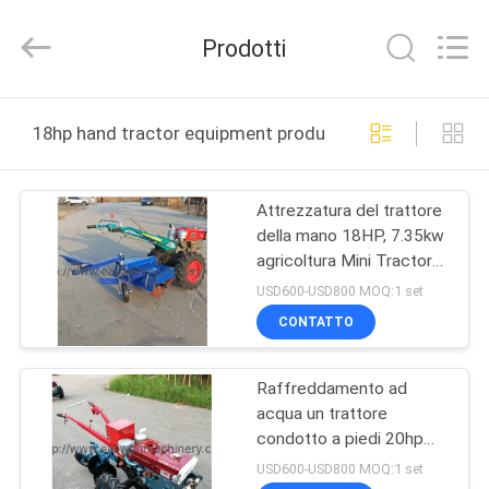
2026
Linyi
Ruixiang
Prodotti
Import
&
Export
Co.,
Ltd..
CASA
All
18hp hand tractor equipment produzione online
Rights
Reserved.
PRODOTTI
Attrezzatura del trattore
della mano 18HP, 7.35kw
CIRCA
agricoltura Mini Tractor
NOI
With Rotavator
USD600-USD800 MOQ:1 set
CONTATTO
GIRO
Raffreddamento ad
DELLA
acqua un trattore
FABBRICA
condotto a piedi 20hp
22hp Motocultor diesel
USD600-USD800 MOQ:1 set