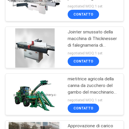
dell'alimentazione
SITO
negotiated MOQ:1 set
automatica di BJC1132F
CONTATTO
BJC1138F
13
PRIVACY
Mortasatrice di
Jointer smussato della
POLICY
macchina di Thicknesser
falegnameria
di falegnameria di
MB523F MB524F
negotiated MOQ:1 set
CONTATTO
mietitrice agricola della
17
canna da zucchero del
Macchina
gambo del macchinario
4x4 della piccola scala
negotiated MOQ:1 set
d'insabbiamento di
52kw intera
CONTATTO
falegnameria
Approvazione di carico