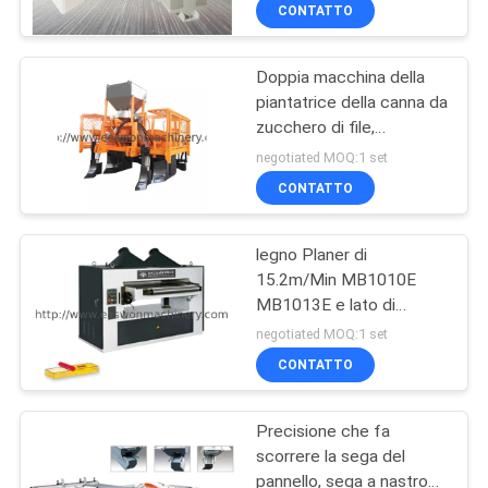
CONTROLLO
CONTATTO
DI
Doppia macchina della
QUALITÀ
20
piantatrice della canna da
zucchero di file,
Trecciatrice del
CONTATTICI
piantatrice
negotiated MOQ:1 set
bordo di
dell'associazione 0.3ha/H
CONTATTO
falegnameria
NOTIZIE
legno Planer di
15.2m/Min MB1010E
RICHIEDA
MB1013E e lato di
29
UNA
Thicknesser singolo
negotiated MOQ:1 set
Fresatrice di
CITAZIONE
CONTATTO
falegnameria
Precisione che fa
MAPPA
scorrere la sega del
DEL
pannello, sega a nastro