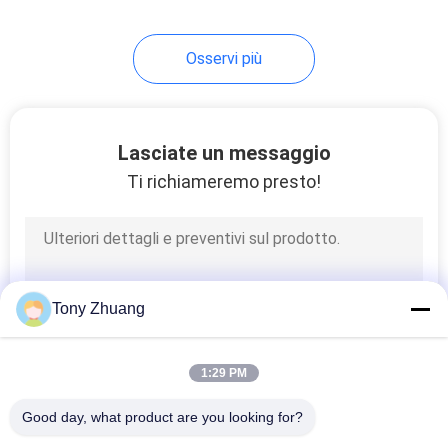
13
Osservi più
Limatrice unita del
dito
Lasciate un messaggio
Ti richiameremo presto!
8
Macchina
Tony Zhuang
dell'essicatore
1:29 PM
Good day, what product are you looking for?