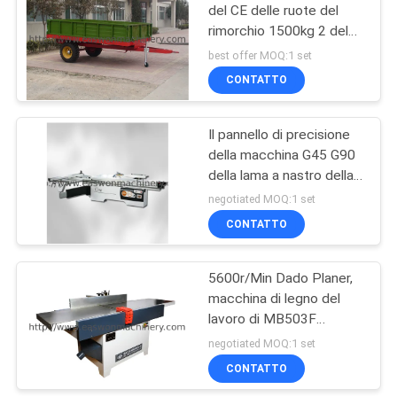
del CE delle ruote del
rimorchio 1500kg 2 del
8
trattore agricolo 15HP
best offer MOQ:1 set
Macchina del tornio
CONTATTO
di falegnameria
Il pannello di precisione
della macchina G45 G90
della lama a nastro della
falegnameria 8700RPM
negotiated MOQ:1 set
ha visto
CONTATTO
10
Cabina di spruzzo di
5600r/Min Dado Planer,
macchina di legno del
falegnameria
lavoro di MB503F
MB504F MB505F
negotiated MOQ:1 set
MB506F
CONTATTO