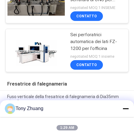
produzione della porta
negotiated MOQ:1 INSIEME
CONTATTO
Sei perforatrici
automatica dei lati FZ-
1200 per l'officina
negotiated MOQ:1 insieme
CONTATTO
Fresatrice di falegnameria
Fuso verticale della fresatrice di falegnameria di Dia35mm
singolo
Tony Zhuang
Verticale universale di uso della fresatrice del fuso del doppio
di Dia35mm MX5317
1:29 AM
Alesatrice del fuso della fresatrice di falegnameria di fila di