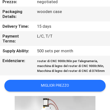
Prezzo:
negotiated
CONTROLLO
DI
Packaging
wooden case
Details:
QUALITÀ
Delivery Time:
15 days
CONTATTICI
Payment
L/C, T/T
Terms:
NOTIZIE
Supply Ability:
500 sets per month
Evidenziare:
,
router di CNC 9000r/Min per falegnameria
,
RICHIEDA
macchina di legno del router di CNC 9000r/Min
Macchina di legno del router di CNC di D745mm
UNA
CITAZIONE
MIGLIOR PREZZO
MAPPA
DEL