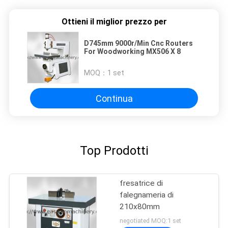
Ottieni il miglior prezzo per
D745mm 9000r/Min Cnc Routers
For Woodworking MX506 X 8
MOQ：
1 set
Continua
Top Prodotti
fresatrice di
falegnameria di
210x80mm
negotiated MOQ:1 set