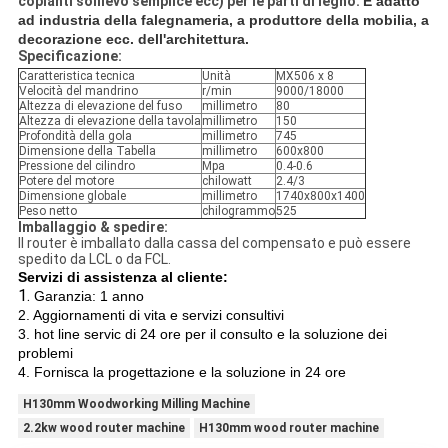
copianti sollievo semplice ecc) per le parti di legno.
È adatto 
ad industria della falegnameria, a produttore della mobilia, a 
decorazione ecc. dell'architettura.
Specificazione:
Caratteristica tecnica
Unità
MX506 x 8
Velocità del mandrino
r/min
9000/18000
Altezza di elevazione del fuso
millimetro
80
Altezza di elevazione della tavola
millimetro
150
Profondità della gola
millimetro
745
Dimensione della Tabella
millimetro
600x800
Pressione del cilindro
Mpa
0.4-0.6
Potere del motore
chilowatt
2.4/3
Dimensione globale
millimetro
1740x800x1400
Peso netto
chilogrammo
525
Imballaggio & spedire:
Il router è imballato dalla cassa del compensato e può essere
spedito da LCL o da FCL.
Servizi di assistenza al cliente:
1.
Garanzia: 1 anno
2. Aggiornamenti di vita e servizi consultivi
3. hot line servic di 24 ore per il consulto e la soluzione dei
problemi
4. Fornisca la progettazione e la soluzione in 24 ore
H130mm Woodworking Milling Machine
2.2kw wood router machine
H130mm wood router machine