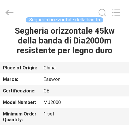
2026
Linyi
Ruixiang
Import
&
Segheria orizzontale della banda
Export
Co.,
Ltd..
Segheria orizzontale 45kw
CASA
All
Rights
della banda di Dia2000m
Reserved.
PRODOTTI
resistente per legno duro
CIRCA
Place of Origin:
China
NOI
Marca:
Easwon
Certificazione:
CE
GIRO
Model Number:
MJ2000
DELLA
FABBRICA
Minimum Order
1 set
Quantity: