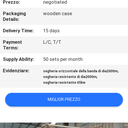
Prezzo:
negotiated
CONTROLLO
DI
Packaging
wooden case
Details:
QUALITÀ
Delivery Time:
15 days
CONTATTICI
Payment
L/C, T/T
Terms:
NOTIZIE
Supply Ability:
50 sets per month
Evidenziare:
,
segheria orizzontale della banda di dia2000m
,
RICHIEDA
segheria resistente di dia2000m
segheria resistente 45kw
UNA
CITAZIONE
MIGLIOR PREZZO
MAPPA
DEL