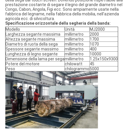
della sega dal touch screen. Dovendo posizione rispettabile alla
prestazione costante di segare il legno del grande diametro nel
Congo, Cabon, Angola, Figi ecc. Sono ampiamente usate nella
fabbrica del legname, nella fabbrica della mobilia, nell'azienda
agricola ecc. di silvicoltura.
Specificazione orizzontale della segheria della banda:
Modello
Unità
MJ2000
Larghezza segante massima
millimetro
2000
Altezza segante massima
millimetro
1700
Diametro di ruota della sega
millimetro
1070
Spessore segante massimo
millimetro
400
Lunghezza di legno segante
millimetro
10000
Dimensione della lama per sega
millimetro
1.25x150x9300
Potere del motore
chilowatt
45
Peso
chilogrammo
5000