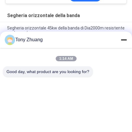
Segheria orizzontale della banda
Segheria orizzontale 45kw della banda di Dia2000m resistente
per legno duro
Tony Zhuang
Rimorchio con la gru, rimorchio di carico del ceppo 80HP del
caricatore del ceppo 2.8m2
1:14 AM
segheria orizzontale 42" della banda 750rpm sistema delle
seghe a nastro di falegnameria
Good day, what product are you looking for?
Categorie popolari
Tutti
Macchina Della 
Macchina Di 
Lama A Nastro Di 
Thicknesser Di 
Falegnameria
Falegnameria
Trecciatrice Del 
Fresatrice Di 
Bordo Di 
Falegnameria
Falegnameria