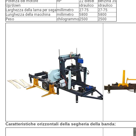
Potenza del motore
HP
22 diesel
benzina 35
Up/down
idraulico
idraulico
Larghezza della lama per sega
millimetro
27-75
27-75
Lunghezza della macchina
millimetro
5800
5800
Peso
chilogrammo
2500
2500
Caratteristiche orizzontali della segheria della banda: