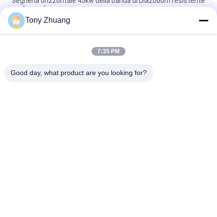
Segheria orizzontale 45kw della banda di Dia2000m resistente
per legno duro
Tony Zhuang
Rimorchio con la gru, rimorchio di carico del ceppo 80HP del
caricatore del ceppo 2.8m2
7:35 PM
segheria orizzontale 42" della banda 750rpm sistema delle
seghe a nastro di falegnameria
Good day, what product are you looking for?
Categorie popolari
Tutti
Macchina Della 
Macchina Di 
Lama A Nastro Di 
Thicknesser Di 
Falegnameria
Falegnameria
Trecciatrice Del 
Fresatrice Di 
Bordo Di 
Falegnameria
Falegnameria
Mortasatrice Di 
Macchina 
Falegnameria
D'insabbiamento Di 
Falegnameria
Macchina Del Tornio 
Cabina Di Spruzzo 
Di Falegnameria
Di Falegnameria