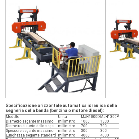
Specificazione orizzontale automatica idraulica della
segheria della banda (benzina o motore diesel):
Modello
Unità
MJH1000D
MJH1300P
Diametro segante massimo
millimetro
1000
1300
Diametro di ruota della sega
millimetro
700
700
Spessore segante massimo
millimetro
300
300
Lunghezza segante standard
millimetro
4000
4000