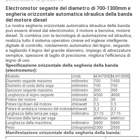
Electromotor segante del diametro di 700-1300mm e
segheria orizzontale automatica idraulica della banda
del motore diesel
La nostra segheria orizzontale automatica idraulica della banda
può essere drived dal electromotor, il motore a benzina, motore
diesel. Si combina con la tecnologia di automazione ed idraulica,
realizza tutto il sistema operativo cinese ed inglese intelligente
digitale di controllo, rotolamento automatico del legno, segando
e tagliando il legno del grande diametro, impiego di attrezzature
semplice, spessore di taglio di precisione, migliora l'efficienza di
legno di uso.
Specificazione orizzontale della segheria della banda
(electromotor):
Modello
Unità
MJH700E
MJH1000E
Diametro segante massimo
millimetro
700
1000
Diametro di ruota della sega
millimetro
700
700
Spessore segante massimo
millimetro
300
300
Lunghezza di legno segante
millimetro
4500
4500
Potere del motore
chilowatt
22
30
Potere Up/down del motore
chilowatt
1,5
1,5
Potere di andata/a rovescio del motore
chilowatt
2,2
2,2
Larghezza della lama per sega
millimetro
27-75
27-75
Tensione della lama per sega
elettrico
elettrico
Lunghezza della macchina
millimetro
5800
5800
Peso
chilogrammo
2300
2500
Manifestazione orizzontale della segheria della banda: