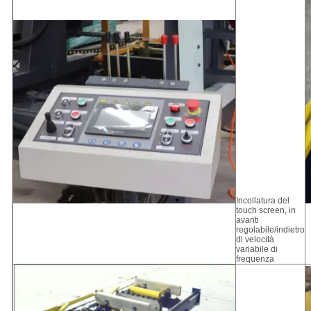
Incollatura del
touch screen, in
avanti
regolabile/indietro
di velocità
variabile di
frequenza