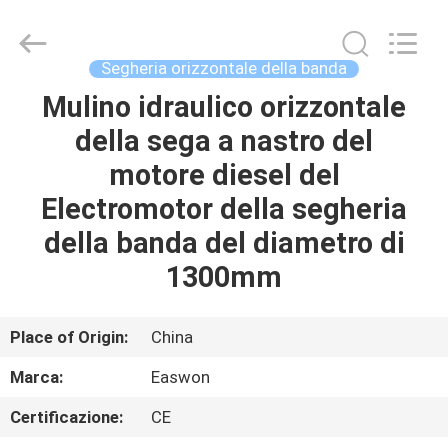
2026
Linyi
Ruixiang
Import
&
Segheria orizzontale della banda
Export
Co.,
Ltd..
Mulino idraulico orizzontale
CASA
All
Rights
della sega a nastro del
Reserved.
PRODOTTI
motore diesel del
Electromotor della segheria
CIRCA
della banda del diametro di
NOI
1300mm
GIRO
Place of Origin:
China
DELLA
Marca:
Easwon
FABBRICA
Certificazione:
CE