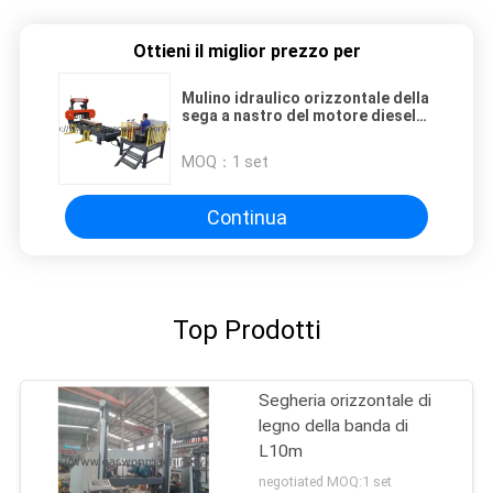
Ottieni il miglior prezzo per
Mulino idraulico orizzontale della
sega a nastro del motore diesel
del Electromotor della segheria
della banda del diametro di
MOQ：
1 set
1300mm
Continua
Top Prodotti
Segheria orizzontale di
legno della banda di
L10m
negotiated MOQ:1 set