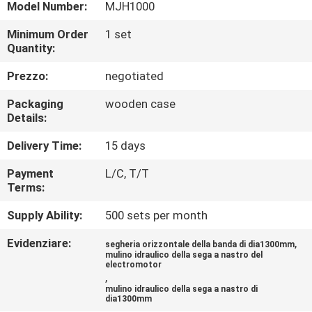
CONTROLLO
Model Number:
MJH1000
DI
Minimum Order
1 set
Quantity:
QUALITÀ
Prezzo:
negotiated
CONTATTICI
Packaging
wooden case
Details:
NOTIZIE
Delivery Time:
15 days
Payment
L/C, T/T
RICHIEDA
Terms:
UNA
Supply Ability:
500 sets per month
CITAZIONE
Evidenziare:
,
segheria orizzontale della banda di dia1300mm
mulino idraulico della sega a nastro del
electromotor
,
MAPPA
mulino idraulico della sega a nastro di
dia1300mm
DEL