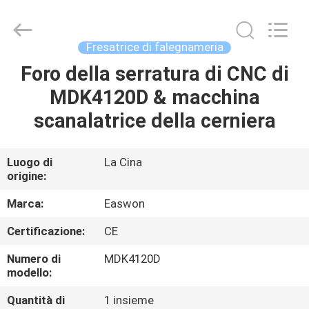
2026
Linyi
Ruixiang
Import
&
Fresatrice di falegnameria
Export
Co.,
Ltd..
Foro della serratura di CNC di
CASA
All
Rights
MDK4120D & macchina
Reserved.
PRODOTTI
scanalatrice della cerniera
CIRCA
Luogo di
La Cina
origine:
NOI
Marca:
Easwon
GIRO
Certificazione:
CE
DELLA
Numero di
MDK4120D
FABBRICA
modello:
Quantità di
1 insieme