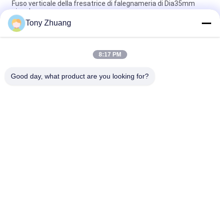
Fuso verticale della fresatrice di falegnameria di Dia35mm
singolo
Tony Zhuang
Verticale universale di uso della fresatrice del fuso del doppio
di Dia35mm MX5317
8:17 PM
Alesatrice del fuso della fresatrice di falegnameria di fila di
MZ7221D 2 multi Dia35mm
Good day, what product are you looking for?
Categorie popolari
Tutti
Macchina Della 
Macchina Di 
Lama A Nastro Di 
Thicknesser Di 
Falegnameria
Falegnameria
Trecciatrice Del 
Fresatrice Di 
Bordo Di 
Falegnameria
Falegnameria
Mortasatrice Di 
Macchina 
Falegnameria
D'insabbiamento Di 
Falegnameria
Macchina Del Tornio 
Cabina Di Spruzzo 