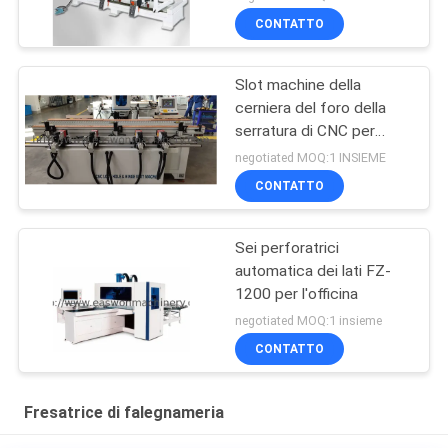
CONTATTO
Slot machine della
cerniera del foro della
serratura di CNC per
produzione della porta
negotiated MOQ:1 INSIEME
CONTATTO
Sei perforatrici
automatica dei lati FZ-
1200 per l'officina
negotiated MOQ:1 insieme
CONTATTO
Fresatrice di falegnameria