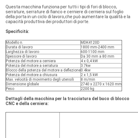
Questa macchina funziona per tutti i tipi di fori di blocco,
serrature, serrature di fianco e cerniere di cerniera sul foglio
della porta in un ciclo di lavoro,che può aumentare la qualità e la
capacità produttiva dei produttori di porte.
Specificità:
Modello n.
MDK4120D
Durata di lavoro
1800 mm-2400 mm
Larghezza di lavoro
600-1100 mm
Spessore di lavoro
Da 30 mm a 80 mm
Potenza del motore a cerniera
4 x 0,4 kW
Potenza del motore a serratura
3.7kw
Blocco della potenza del motore a deflezione
0.4kw
Potenza del motore a chiusura
2 x 1,5 kW
Max. velocità di movimento degli utensili
8 m/min
Dimensione globale
2740 x 2270 x 1620 mm
Peso
2200 kg
Dettagli della macchina per la tracciatura del buco di blocco
CNC e della cerniera: