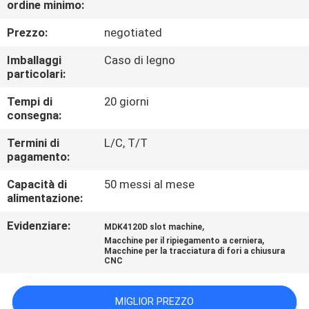
ordine minimo:
CONTROLLO
DI
Prezzo:
negotiated
QUALITÀ
Imballaggi
Caso di legno
particolari:
CONTATTICI
Tempi di
20 giorni
consegna:
NOTIZIE
Termini di
L/C, T/T
pagamento:
Capacità di
50 messi al mese
RICHIEDA
alimentazione:
UNA
Evidenziare:
,
MDK4120D slot machine
CITAZIONE
,
Macchine per il ripiegamento a cerniera
Macchine per la tracciatura di fori a chiusura
CNC
MAPPA
DEL
MIGLIOR PREZZO